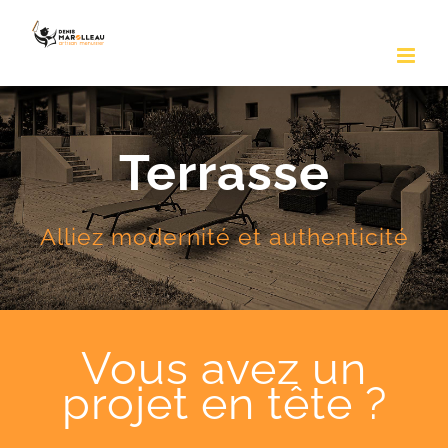
Passer
au
contenu
Terrasse
Alliez modernité et authenticité
Vous avez un
projet en tête ?